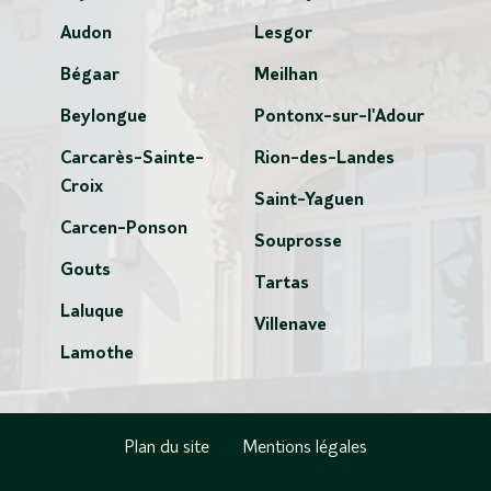
Audon
Lesgor
Bégaar
Meilhan
Beylongue
Pontonx-sur-l'Adour
Carcarès-Sainte-
Rion-des-Landes
Croix
Saint-Yaguen
Carcen-Ponson
Souprosse
Gouts
Tartas
Laluque
Villenave
Lamothe
Plan du site
Mentions légales